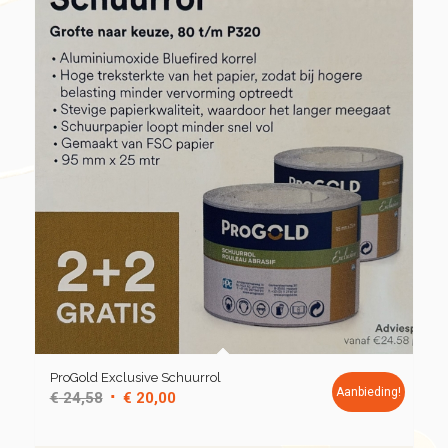
ProGold Exclusive Schuurrol
Aanbieding!
Oorspronkelijke
Huidige
€
24,58
€
20,00
prijs
prijs
was:
is: