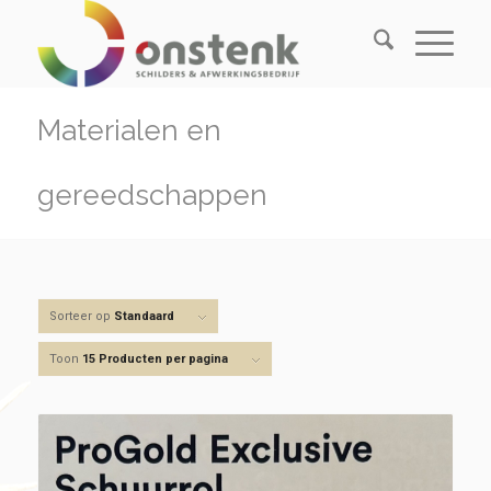
Materialen en
gereedschappen
Sorteer op
Standaard
Toon
15 Producten per pagina