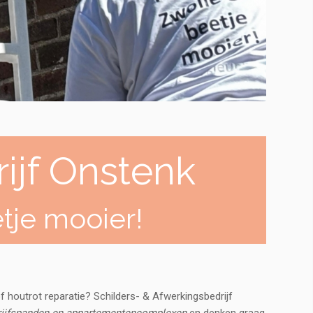
ijf Onstenk
tje mooier!
f houtrot reparatie? Schilders- & Afwerkingsbedrijf