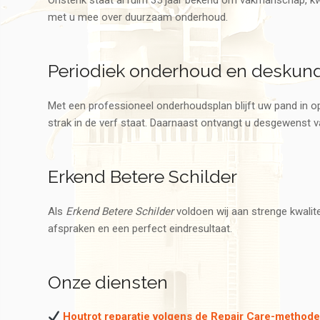
Onstenk staat al ruim 35 jaar bekend om vakmanschap, kwa
met u mee over duurzaam onderhoud.
Periodiek onderhoud en deskund
Met een professioneel onderhoudsplan blijft uw pand in op
strak in de verf staat. Daarnaast ontvangt u desgewenst
Erkend Betere Schilder
Als
Erkend Betere Schilder
voldoen wij aan strenge kwalite
afspraken en een perfect eindresultaat.
Onze diensten
Houtrot reparatie volgens de Repair Care-method