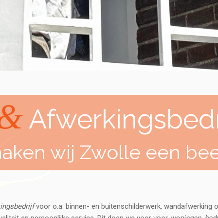
&
Afwerkingsbedr
aken wij Zwolle een bee
ingsbedrijf
voor o.a. binnen- en buitenschilderwerk, wandafwerking o