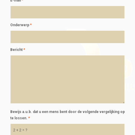
E-mail
*
Onderwerp
*
Bericht
*
Bewijs a.u.b. dat u een mens bent door de volgende vergelijking op
te lossen.
*
2 + 2 = ?