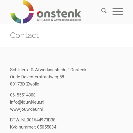
Contact
Schilders- & Afwerkingsbedrijf Onstenk
Oude Deventerstraatweg 58
8017BD Zwolle
06-55514308
info@jouwkleur.nl
www.jouwkleur.nl
BTW: NL001644973B38
Kvk-nummer: 05055034